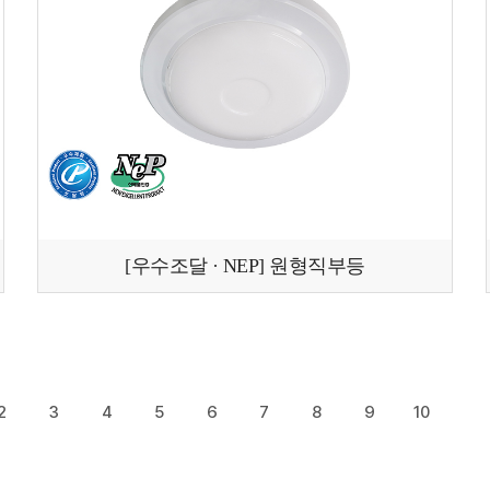
[우수조달 · NEP] 원형직부등
2
3
4
5
6
7
8
9
10