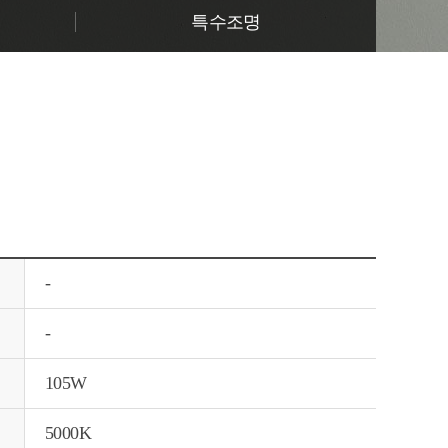
특수조명
-
-
105W
5000K