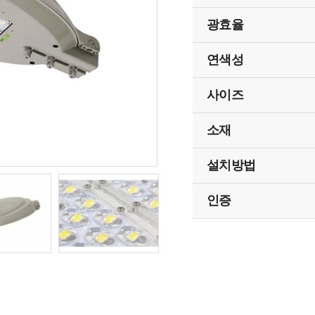
광효율
연색성
사이즈
소재
설치방법
인증