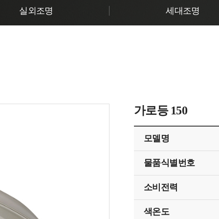
실외조명
세대조명
가로등 150
모델명
물품식별번호
소비전력
색온도