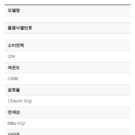
모델명
물품식별번호
소비전력
32W
색온도
5700K
광효율
135lm/W 이상
연색성
80Ra 이상
사이즈